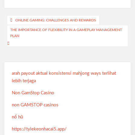
Post
ONLINE GAMING: CHALLENGES AND REWARDS
navigation
THE IMPORTANCE OF FLEXIBILITY IN A GAMEPLAY MANAGEMENT
PLAN
arah payout aktual konsistensi mahjong ways terlihat
lebih terjaga
Non GamStop Casino
non GAMSTOP casinos
nổ hũ
https://tylekeonhacai5.app/