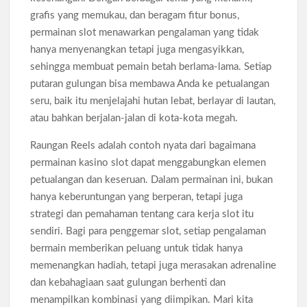
Mastering the 88i Platform
EE88: Why It’s Trending Now
grafis yang memukau, dan beragam fitur bonus,
TàixỉuMd5 Guide for New Players
permainan slot menawarkan pengalaman yang tidak
Mastering the Luck8 Platform
hanya menyenangkan tetapi juga mengasyikkan,
88aa Platform Explained for Beginners
sehingga membuat pemain betah berlama-lama. Setiap
putaran gulungan bisa membawa Anda ke petualangan
The Most Reliable International Sports Betting Sites
seru, baik itu menjelajahi hutan lebat, berlayar di lautan,
The Most Reliable International Sports Betting Sites
atau bahkan berjalan-jalan di kota-kota megah.
Casinos That Allow Players to Play Freely
Raungan Reels adalah contoh nyata dari bagaimana
Casinos With Open Doors for All Players
permainan kasino slot dapat menggabungkan elemen
Independent UK Casinos Focusing on Player Experience
petualangan dan keseruan. Dalam permainan ini, bukan
7m – Football Tips and Score Predictions
hanya keberuntungan yang berperan, tetapi juga
Keo Nha Cai 5 Explained: Understanding Modern Football
Betting Odds
strategi dan pemahaman tentang cara kerja slot itu
sendiri. Bagi para penggemar slot, setiap pengalaman
Ketquabongda – Football Match Results Today
bermain memberikan peluang untuk tidak hanya
Hitclub: Fun, Fast, and Full of Surprises
memenangkan hadiah, tetapi juga merasakan adrenaline
Win55: The Ultimate Entertainment Platform for Gaming
Enthusiasts
dan kebahagiaan saat gulungan berhenti dan
Discover XX88: Features, Services, and User Experience
menampilkan kombinasi yang diimpikan. Mari kita