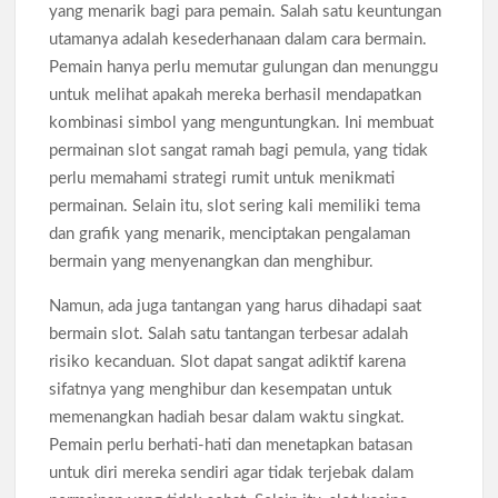
yang menarik bagi para pemain. Salah satu keuntungan
How to Withdraw Winnings from Bet88
utamanya adalah kesederhanaan dalam cara bermain.
“Transfer Rumors and Confirmations: Bongdalu Has You
Covered”
Pemain hanya perlu memutar gulungan dan menunggu
Live Commentary on Socolive: Feel the Vibe
untuk melihat apakah mereka berhasil mendapatkan
Casinos Not on GamStop in the UK: A Comprehensive Guide
kombinasi simbol yang menguntungkan. Ini membuat
to Non-GamStop Online Casinos
permainan slot sangat ramah bagi pemula, yang tidak
W88 Casino Bonuses: How to Get the Most Value
perlu memahami strategi rumit untuk menikmati
How to Earn Big with KWG Game Online
permainan. Selain itu, slot sering kali memiliki tema
dan grafik yang menarik, menciptakan pengalaman
What Is Candy AI? A Beginner’s Guide
bermain yang menyenangkan dan menghibur.
What market share do games not on GamStop hold?
The Future of Online Bet Gaming
Namun, ada juga tantangan yang harus dihadapi saat
Mobile Payment Solutions in Non-Gamstop Gaming
bermain slot. Salah satu tantangan terbesar adalah
The Rise of Online Bet Gaming: A New Era of Digital
risiko kecanduan. Slot dapat sangat adiktif karena
Gambling
sifatnya yang menghibur dan kesempatan untuk
The Evolution of Esports and Competitive Gaming Bets
memenangkan hadiah besar dalam waktu singkat.
“메이저사이트”라는 키워드와 관련하여 인터넷에서의 사이
Pemain perlu berhati-hati dan menetapkan batasan
트 선택과 안전한 도박 환경에 대해 이야기해보겠습니다.
untuk diri mereka sendiri agar tidak terjebak dalam
Joy of Games: Exploring the World of Fun and Entertainment